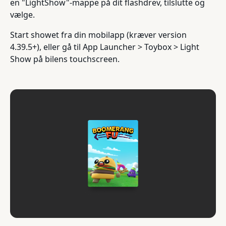
en "LightShow"-mappe på dit flashdrev, tilslutte og
vælge.
Start showet fra din mobilapp (kræver version
4.39.5+), eller gå til App Launcher > Toybox > Light
Show på bilens touchscreen.