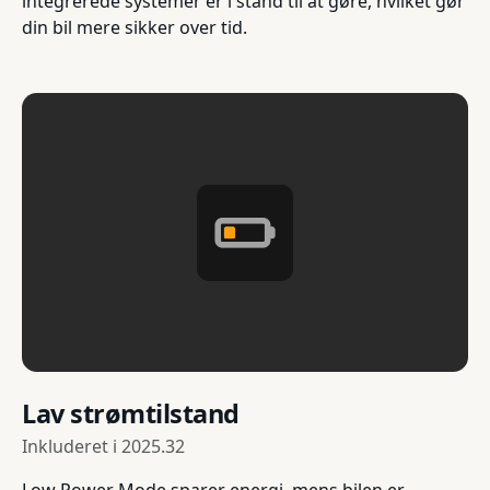
integrerede systemer er i stand til at gøre, hvilket gør
din bil mere sikker over tid.
Lav strømtilstand
Inkluderet i
2025.32