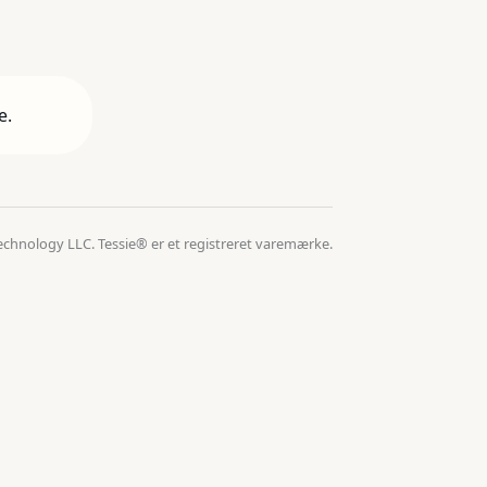
e.
echnology LLC. Tessie® er et registreret varemærke.