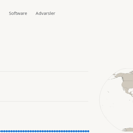
g
Software
Advarsler
1