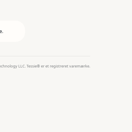
e.
echnology LLC. Tessie® er et registreret varemærke.