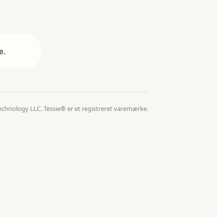
e.
echnology LLC. Tessie® er et registreret varemærke.