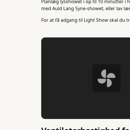
Planlæg lysshowet i op til 10 minutter i fo
med Auld Lang Syne-showet, eller lav læ
For at få adgang til Light Show skal du 