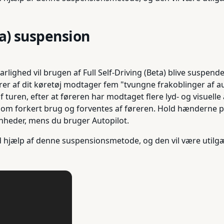
a) suspension
lighed vil brugen af Full Self-Driving (Beta) blive suspend
ører af dit køretøj modtager fem "tvungne frakoblinger af au
af turen, efter at føreren har modtaget flere lyd- og visu
e som forkert brug og forventes af føreren. Hold hænderne 
enheder, mens du bruger Autopilot.
 hjælp af denne suspensionsmetode, og den vil være utilgæn