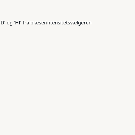
D' og 'HI' fra blæserintensitetsvælgeren