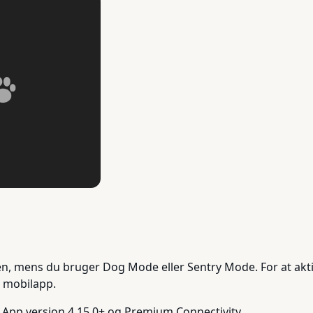
n, mens du bruger Dog Mode eller Sentry Mode. For at akti
a mobilapp.
App version 4.15.0+ og Premium Connectivity.