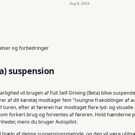
elser og forbedringer
a) suspension
lighed vil brugen af Full Self-Driving (Beta) blive suspend
ører af dit køretøj modtager fem "tvungne frakoblinger af au
af turen, efter at føreren har modtaget flere lyd- og visu
e som forkert brug og forventes af føreren. Hold hænderne 
enheder, mens du bruger Autopilot.
 hjælp af denne suspensionsmetode, og den vil være utilgæn