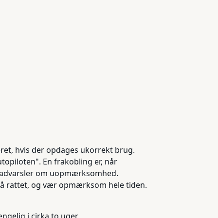
eret, hvis der opdages ukorrekt brug.
topiloten". En frakobling er, når
elle advarsler om uopmærksomhed.
på rattet, og vær opmærksom hele tiden.
gelig i cirka to uger.