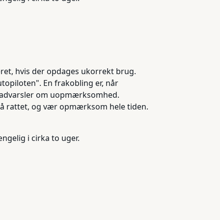
eret, hvis der opdages ukorrekt brug.
topiloten". En frakobling er, når
elle advarsler om uopmærksomhed.
på rattet, og vær opmærksom hele tiden.
gelig i cirka to uger.