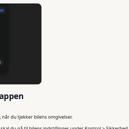
-appen
når du tjekker bilens omgivelser.
al du gå til bilens indstillinger under Kontrol > Sikkerhed 