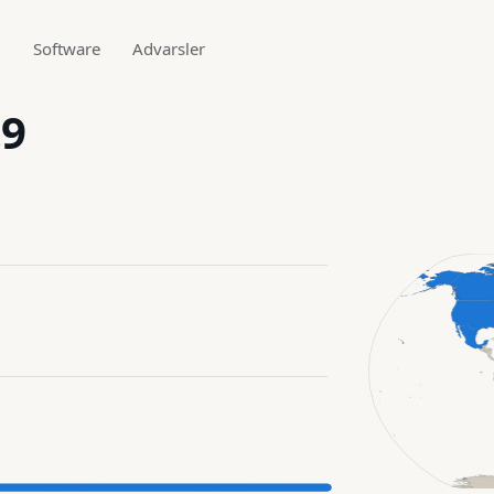
g
Software
Advarsler
.9