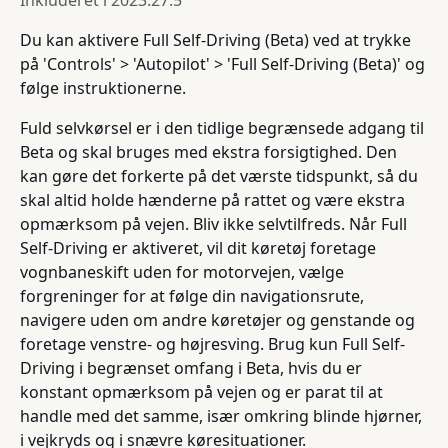
Inkluderet i
2023.27.5
Du kan aktivere Full Self-Driving (Beta) ved at trykke
på 'Controls' > 'Autopilot' > 'Full Self-Driving (Beta)' og
følge instruktionerne.
Fuld selvkørsel er i den tidlige begrænsede adgang til
Beta og skal bruges med ekstra forsigtighed. Den
kan gøre det forkerte på det værste tidspunkt, så du
skal altid holde hænderne på rattet og være ekstra
opmærksom på vejen. Bliv ikke selvtilfreds. Når Full
Self-Driving er aktiveret, vil dit køretøj foretage
vognbaneskift uden for motorvejen, vælge
forgreninger for at følge din navigationsrute,
navigere uden om andre køretøjer og genstande og
foretage venstre- og højresving. Brug kun Full Self-
Driving i begrænset omfang i Beta, hvis du er
konstant opmærksom på vejen og er parat til at
handle med det samme, især omkring blinde hjørner,
i vejkryds og i snævre køresituationer.