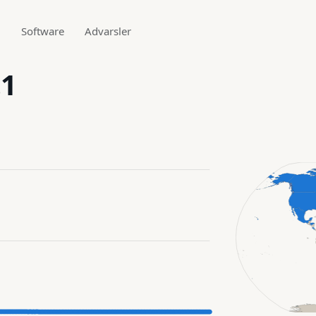
g
Software
Advarsler
.1