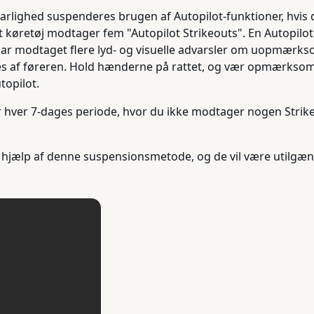
rlighed suspenderes brugen af Autopilot-funktioner, hvis d
it køretøj modtager fem "Autopilot Strikeouts". En Autopilot
n har modtaget flere lyd- og visuelle advarsler om uopmærk
es af føreren. Hold hænderne på rattet, og vær opmærksom he
opilot.
 for hver 7-dages periode, hvor du ikke modtager nogen Strik
 hjælp af denne suspensionsmetode, og de vil være utilgæng