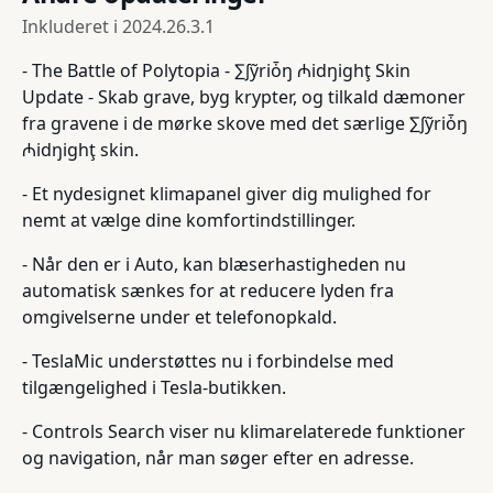
Inkluderet i
2024.26.3.1
- The Battle of Polytopia - ∑∫ỹriȱŋ ₼idŋighţ Skin
Update - Skab grave, byg krypter, og tilkald dæmoner
fra gravene i de mørke skove med det særlige ∑∫ỹriȱŋ
₼idŋighţ skin.
- Et nydesignet klimapanel giver dig mulighed for
nemt at vælge dine komfortindstillinger.
- Når den er i Auto, kan blæserhastigheden nu
automatisk sænkes for at reducere lyden fra
omgivelserne under et telefonopkald.
- TeslaMic understøttes nu i forbindelse med
tilgængelighed i Tesla-butikken.
- Controls Search viser nu klimarelaterede funktioner
og navigation, når man søger efter en adresse.