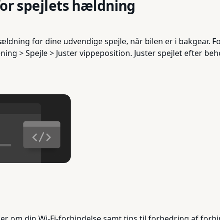
for spejlets hældning
ldning for dine udvendige spejle, når bilen er i bakgear. Fo
ening > Spejle > Juster vippeposition. Juster spejlet efter b
er om din Wi-Fi-forbindelse samt tips til forbedring af forb