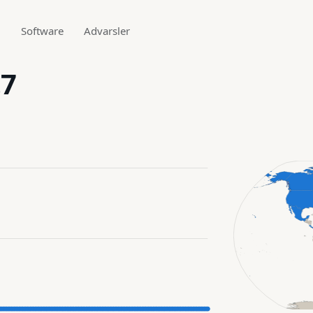
g
Software
Advarsler
.7