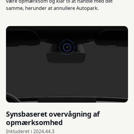
være opmærksom og klar til at handle med det
samme, herunder at annullere Autopark.
Synsbaseret overvågning af
opmærksomhed
Inkluderet i
2024.44.3