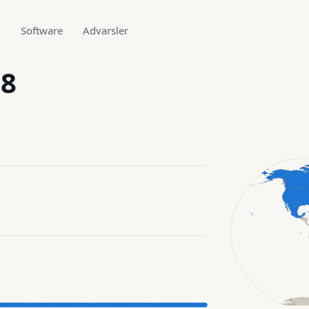
g
Software
Advarsler
.8