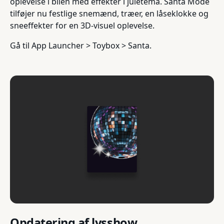
oplevelse i bilen med effekter i juletema. Santa Mode
tilføjer nu festlige snemænd, træer, en låseklokke og
sneeffekter for en 3D-visuel oplevelse.
Gå til App Launcher > Toybox > Santa.
Opdatering af lysshow