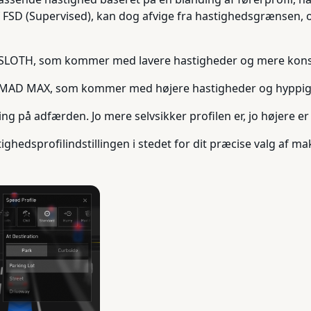
FSD (Supervised), kan dog afvige fra hastighedsgrænsen, og 
il SLOTH, som kommer med lavere hastigheder og mere kons
il MAD MAX, som kommer med højere hastigheder og hyppi
ning på adfærden. Jo mere selvsikker profilen er, jo højere 
tighedsprofilindstillingen i stedet for dit præcise valg af m