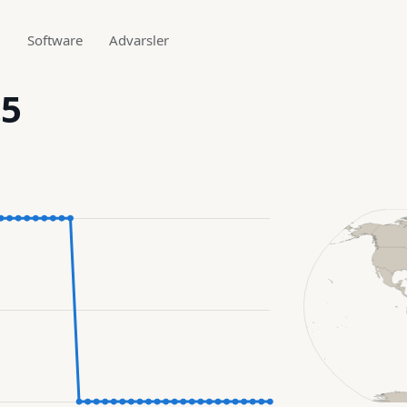
g
Software
Advarsler
.5