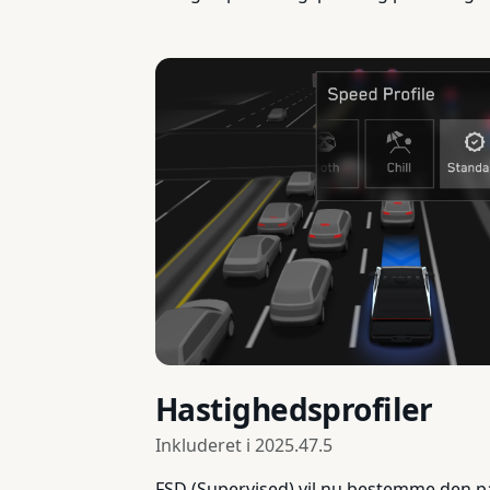
Hastighedsprofiler
Inkluderet i
2025.47.5
FSD (Supervised) vil nu bestemme den p