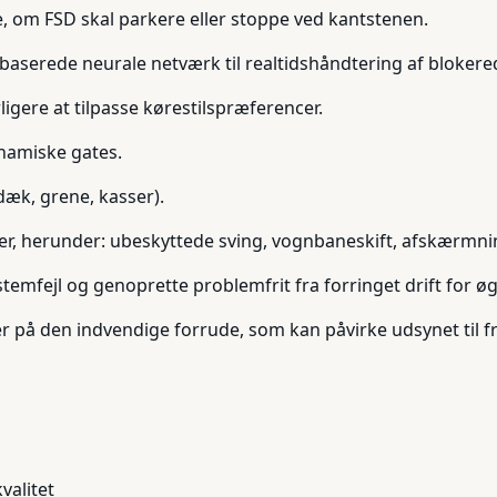
ge, om FSD skal parkere eller stoppe ved kantstenen.
ynsbaserede neurale netværk til realtidshåndtering af bloker
rligere at tilpasse kørestilspræferencer.
ynamiske gates.
 dæk, grene, kasser).
ier, herunder: ubeskyttede sving, vognbaneskift, afskærmni
stemfejl og genoprette problemfrit fra forringet drift for øg
er på den indvendige forrude, som kan påvirke udsynet til fr
valitet