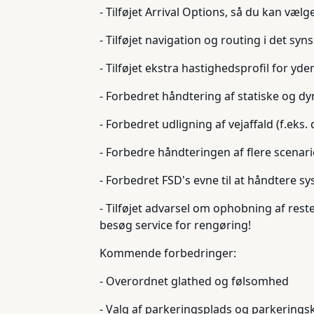
- Tilføjet Arrival Options, så du kan væl
- Tilføjet navigation og routing i det s
- Tilføjet ekstra hastighedsprofil for yde
- Forbedret håndtering af statiske og d
- Forbedret udligning af vejaffald (f.eks.
- Forbedre håndteringen af flere scenar
- Forbedret FSD's evne til at håndtere sy
- Tilføjet advarsel om ophobning af rest
besøg service for rengøring!
Kommende forbedringer:
- Overordnet glathed og følsomhed
- Valg af parkeringsplads og parkeringsk