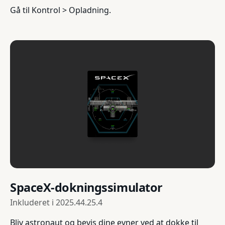
Gå til Kontrol > Opladning.
SpaceX-dokningssimulator
Inkluderet i
2025.44.25.4
Bliv astronaut og bevis dine evner ved at dokke til