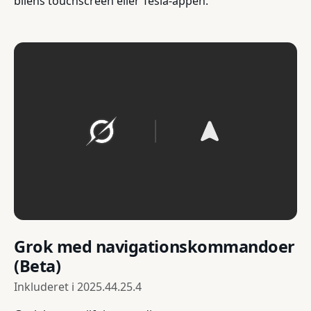
bilens touchscreen eller Tesla-appen.
Grok med navigationskommandoer
(Beta)
Inkluderet i
2025.44.25.4