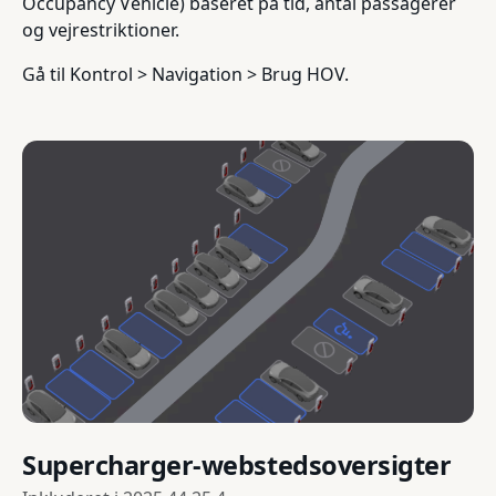
Occupancy Vehicle) baseret på tid, antal passagerer
og vejrestriktioner.
Gå til Kontrol > Navigation > Brug HOV.
Supercharger-webstedsoversigter