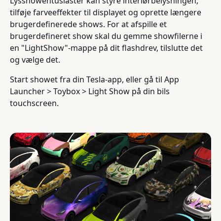
Lysshowentusiaster kan styre interiørbelysningen,
tilføje farveeffekter til displayet og oprette længere
brugerdefinerede shows. For at afspille et
brugerdefineret show skal du gemme showfilerne i
en "LightShow"-mappe på dit flashdrev, tilslutte det
og vælge det.
Start showet fra din Tesla-app, eller gå til App
Launcher > Toybox > Light Show på din bils
touchscreen.