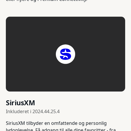
SiriusXM
Inkluderet i
2024.44.25.4
SiriusXM tilbyder en omfattende og personlig
lydoplevelse. Få adgang til alle dine favoritter - fra