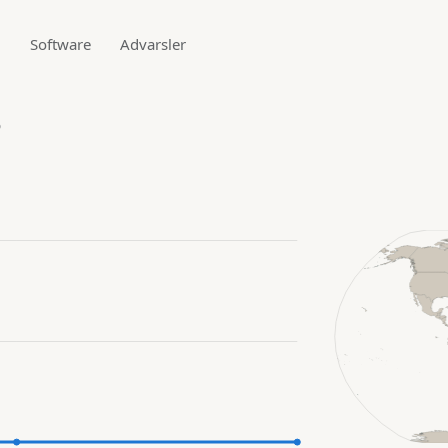
g
Software
Advarsler
3